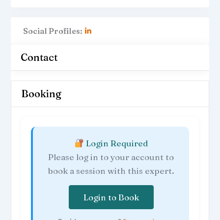
* Des recommandations simples à
appliquer tout de suite
* Des conseils pour attirer sans publier
Social Profiles:
constamment
Pas de blabla. Du concret.
Contact
L’objectif : que quelqu’un qui arrive sur
ton profil comprenne en 5 secondes
pourquoi il doit te contacter.
Booking
Si aujourd’hui ton profil dort…
il est temps de le réveiller
Login Required
Please log in to your account to
book a session with this expert.
Login to Book