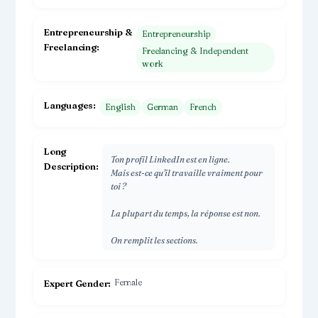
Entrepreneurship &
Entrepreneurship
Freelancing
Freelancing & Independent
work
Languages
English
German
French
Long
Ton profil LinkedIn est en ligne.
Description
Mais est-ce qu’il travaille vraiment pour
toi ?
La plupart du temps, la réponse est non.
On remplit les sections.
On ajoute ses expériences.
Et on espère que ça suffit.
Female
Expert Gender
Spoiler : ça ne suffit pas.