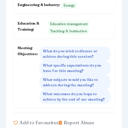
Les recruteurs scannent ton profil en
Engineering & Industry
Energy
quelques secondes.
Soit ils comprennent ta valeur
immédiatement;
Education &
soit ils passent au suivant.
Education management
Training
Teaching & Instruction
C’est là que j’interviens.
Avec mon expérience d’ingénieure et
Meeting
d’ancienne recruteuse, j’ai l’habitude de
What do you wish to discuss or
Objectives
repérer très vite ce qui bloque et ce qui
achieve during this session?
peut faire la différence.
What specific expectations do you
J’ai déjà aidé plusieurs personnes à
have for this meeting?
rendre leur profil plus clair, plus
stratégique et surtout plus convaincant.
What subjects would you like to
address during the meeting?
Concrètement, avec cet audit, tu vas
What outcomes do you hope to
obtenir :
achieve by the end of our meeting?
* Un regard extérieur précis sur ton
profil
* Les points faibles qui te rendent
invisible
Add to Favourites
Report Abuse
* Ce qui doit être optimisé en priorité